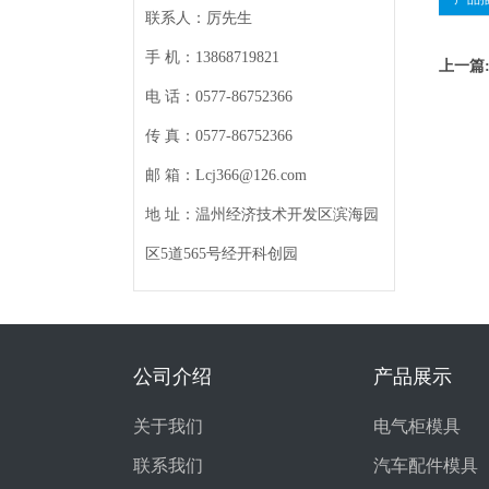
联系人：厉先生
手 机：13868719821
上一篇
电 话：0577-86752366
传 真：0577-86752366
邮 箱：Lcj366@126.com
地 址：温州经济技术开发区滨海园
区5道565号经开科创园
公司介绍
产品展示
关于我们
电气柜模具
联系我们
汽车配件模具